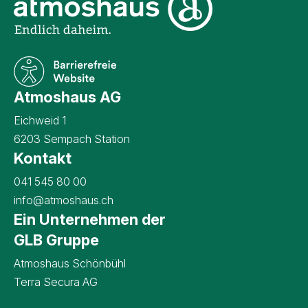
Unternehmensinformati
Atmoshaus AG
Eichweid 1
6203 Sempach Station
Kontakt
Kontaktangaben Atmoshaus AG
041 545 80 00
info@atmoshaus.ch
Ein Unternehmen der
GLB Gruppe
Atmoshaus Schönbühl
Terra Secura AG