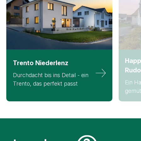
Happ
Trento
Niederlenz
Rudo
Durchdacht bis ins Detail - ein
Ein Ha
Trento, das perfekt passt
gemüt