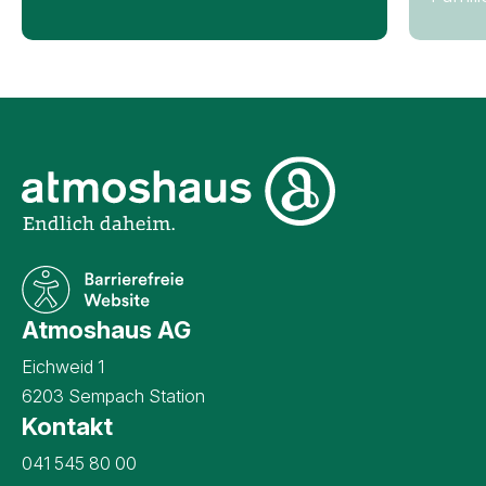
Unternehmensinformati
Atmoshaus AG
Eichweid 1
6203 Sempach Station
Kontakt
Kontaktangaben Atmoshaus AG
041 545 80 00