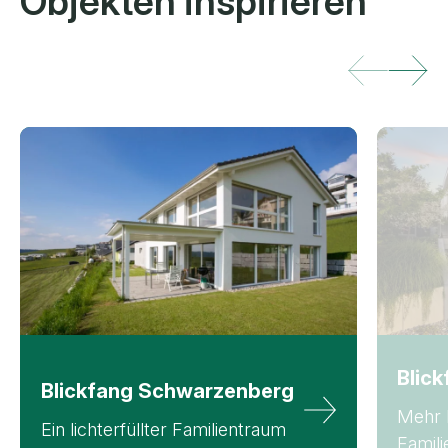
Objekten inspirieren
Blic
Blickfang
Schwarzenberg
Mehr 
Ein lichterfüllter Familientraum
Famil