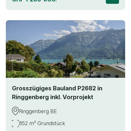
Zur Deta
Grosszügiges Bauland P2682 in
Ringgenberg inkl. Vorprojekt
Ringgenberg BE
852 m² Grundstück