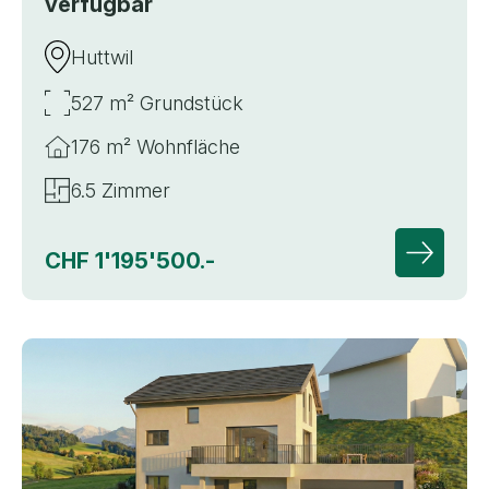
verfügbar
Huttwil
527 m² Grundstück
176 m² Wohnfläche
6.5 Zimmer
CHF 1'195'500.-
Zur Deta