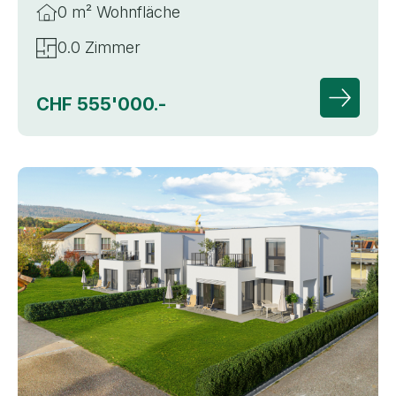
0 m² Wohnfläche
0.0 Zimmer
CHF 555'000.-
Zur Deta