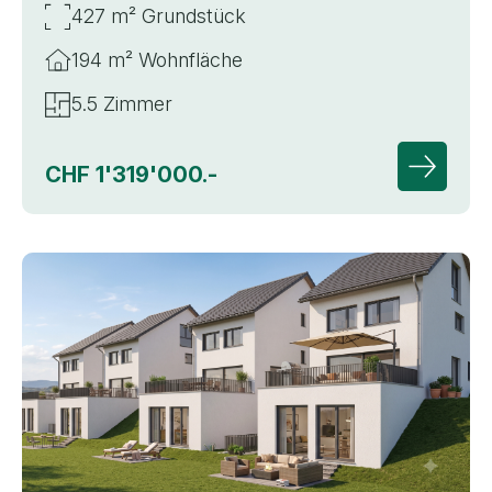
427 m² Grundstück
194 m² Wohnfläche
5.5 Zimmer
CHF 1'319'000.-
Zur Deta