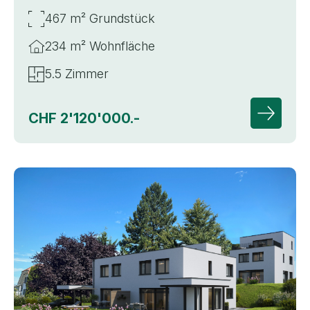
467 m² Grundstück
234 m² Wohnfläche
5.5 Zimmer
CHF 2'120'000.-
Zur Deta