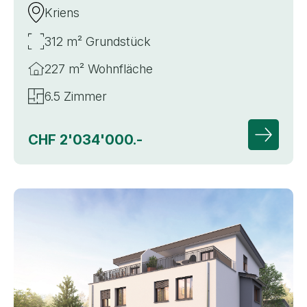
Kriens
312 m² Grundstück
227 m² Wohnfläche
6.5 Zimmer
CHF 2'034'000.-
Zur Deta