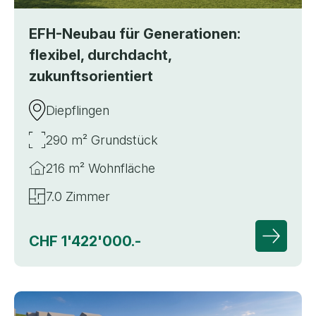
EFH-Neubau für Generationen:
flexibel, durchdacht,
zukunftsorientiert
Diepflingen
290 m² Grundstück
216 m² Wohnfläche
7.0 Zimmer
CHF 1'422'000.-
Zur Deta