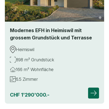
Modernes EFH in Heimiswil mit
grossem Grundstück und Terrasse
Heimiswil
898 m² Grundstück
166 m² Wohnfläche
6.5 Zimmer
CHF 1'290'000.-
Zur Deta