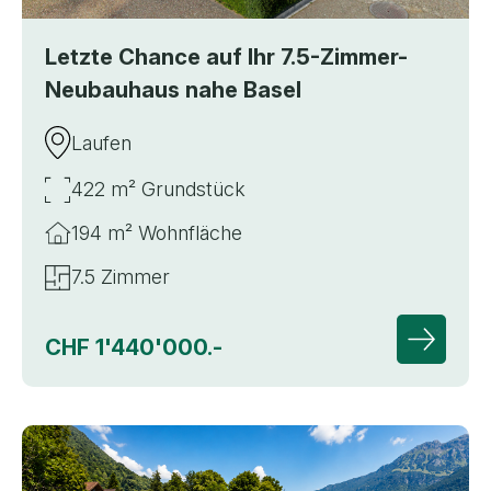
Letzte Chance auf Ihr 7.5-Zimmer-
Neubauhaus nahe Basel
Laufen
422 m² Grundstück
194 m² Wohnfläche
7.5 Zimmer
CHF 1'440'000.-
Zur Deta