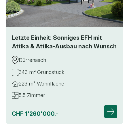
Letzte Einheit: Sonniges EFH mit
Attika & Attika-Ausbau nach Wunsch
Dürrenäsch
343 m² Grundstück
223 m² Wohnfläche
5.5 Zimmer
CHF 1'260'000.-
Zur Deta