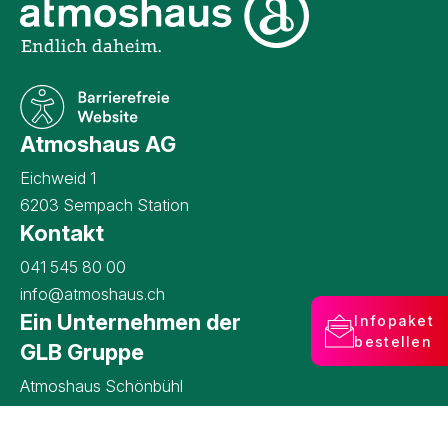
Unternehmensinformati
Atmoshaus AG
Eichweid 1
6203 Sempach Station
Kontakt
Kontaktangaben Atmoshaus AG
041 545 80 00
info@atmoshaus.ch
Ein Unternehmen der
Infopaket
bestellen
GLB Gruppe
Atmoshaus Schönbühl
Terra Secura AG