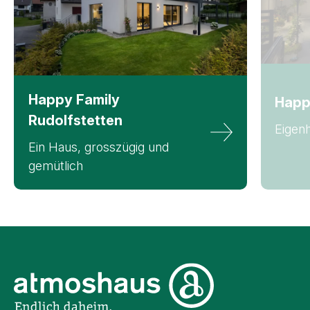
Happy Family
Happ
Rudolfstetten
Eigen
Ein Haus, grosszügig und
gemütlich
Unternehmensinformati