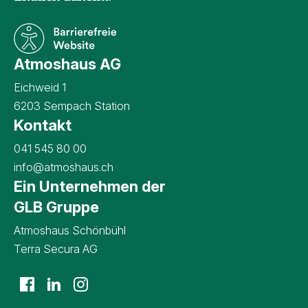
Atmoshaus AG
Eichweid 1
6203 Sempach Station
Kontakt
Kontaktangaben Atmoshaus AG
041 545 80 00
info@atmoshaus.ch
Ein Unternehmen der
GLB Gruppe
Atmoshaus Schönbühl
Terra Secura AG