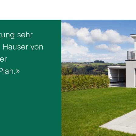
l
tung sehr
e Häuser von
er
Plan.»