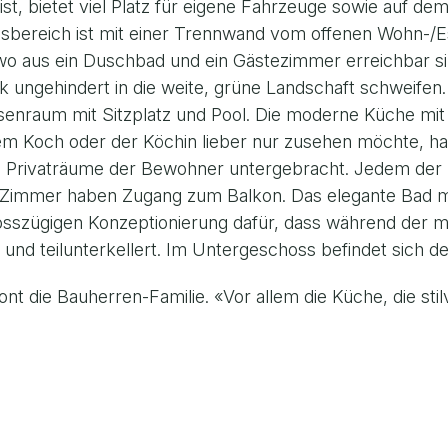
st, bietet viel Platz für eigene Fahrzeuge sowie auf dem
sbereich ist mit einer Trennwand vom offenen Wohn-/
wo aus ein Duschbad und ein Gästezimmer erreichbar si
 ungehindert in die weite, grüne Landschaft schweifen. 
nraum mit Sitzplatz und Pool. Die moderne Küche mit g
 dem Koch oder der Köchin lieber nur zusehen möchte, h
 Privaträume der Bewohner untergebracht. Jedem der 
 Zimmer haben Zugang zum Balkon. Das elegante Bad m
rosszügigen Konzeptionierung dafür, dass während der m
und teilunterkellert. Im Untergeschoss befindet sich d
tont die Bauherren-Familie. «Vor allem die Küche, die s