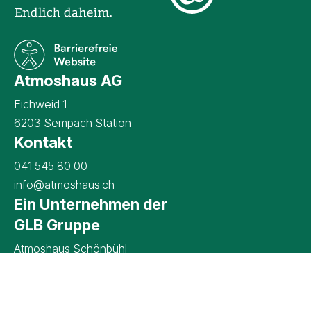
Atmoshaus AG
Eichweid 1
6203 Sempach Station
Kontakt
Kontaktangaben Atmoshaus AG
041 545 80 00
info@atmoshaus.ch
Ein Unternehmen der
GLB Gruppe
Atmoshaus Schönbühl
Terra Secura AG