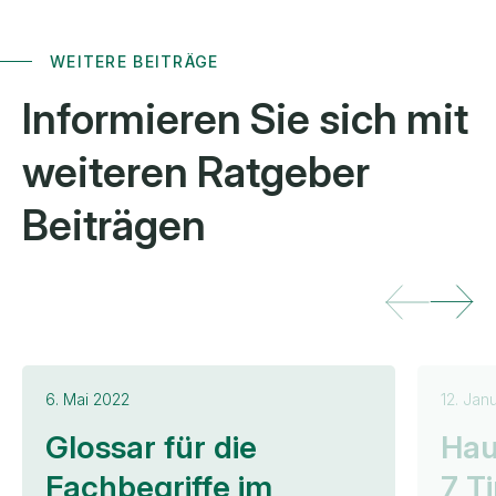
WEITERE BEITRÄGE
Informieren Sie sich mit
weiteren
Ratgeber
Beiträgen
6. Mai 2022
12. Jan
Glossar für die
Hau
Fachbegriffe im
7 T