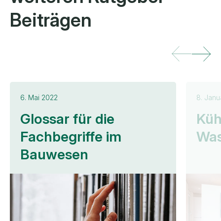
Beiträgen
6. Mai 2022
8. Janu
Glossar für die
Küh
Fachbegriffe im
Wa
Bauwesen