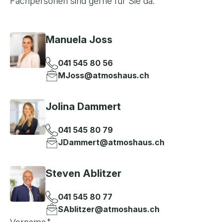
Fachpersonen sind gerne für Sie da.
Manuela Joss
041 545 80 56
MJoss@atmoshaus.ch
Jolina Dammert
041 545 80 79
JDammert@atmoshaus.ch
Steven Ablitzer
041 545 80 77
SAblitzer@atmoshaus.ch
*