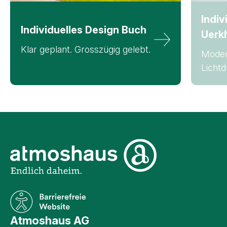
Indiv
Individuelles
Design Buch
Uerk
Klar geplant. Grosszügig gelebt.
Moder
Lichtd
Unternehmensinformati
Atmoshaus AG