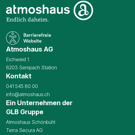
Unternehmensinformati
Atmoshaus AG
Eichweid 1
6203 Sempach Station
Kontakt
Kontaktangaben Atmoshaus AG
041 545 80 00
info@atmoshaus.ch
Ein Unternehmen der
GLB Gruppe
Atmoshaus Schönbühl
Terra Secura AG