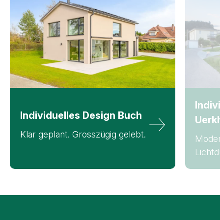
Indiv
Individuelles
Design Buch
Uerk
Klar geplant. Grosszügig gelebt.
Moder
Lichtd