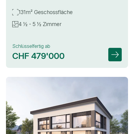
131m² Geschossfläche
4 ½ - 5 ½ Zimmer
Schlüsselfertig ab
CHF 479'000
Zur Deta