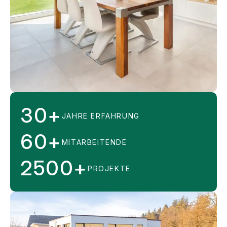
30
+
JAHRE ERFAHRUNG
30
60
+
MITARBEITENDE
60
2500
+
PROJEKTE
2500