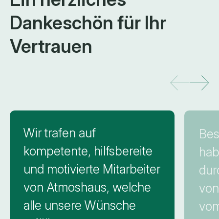
Dankeschön
für Ihr
Vertrauen
Feedback von F. & S., Bottenwil
Feedb
Wir trafen auf
Bes
kompetente, hilfsbereite
hab
und motivierte Mitarbeiter
dur
von Atmoshaus, welche
von
alle unsere Wünsche
vom