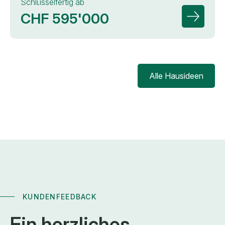
Schlüsselfertig ab
CHF 595'000
Zur Deta
Alle Hausideen
KUNDENFEEDBACK
Ein
herzliches