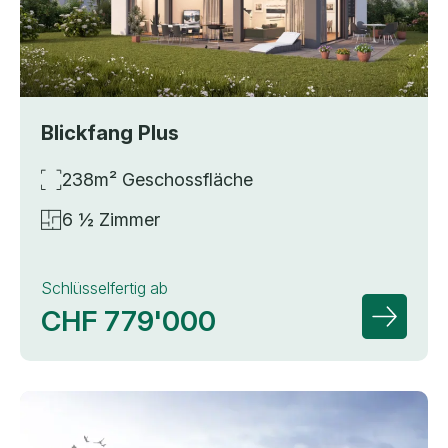
Blickfang Plus
238m² Geschossfläche
6 ½ Zimmer
Schlüsselfertig ab
CHF 779'000
Zur Deta