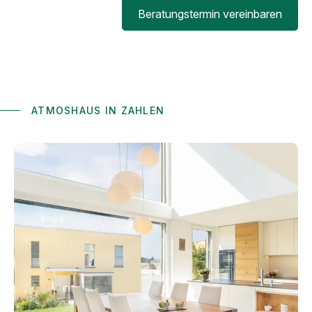
Beratungstermin vereinbaren
Atmoshaus in Zahlen
ATMOSHAUS IN ZAHLEN